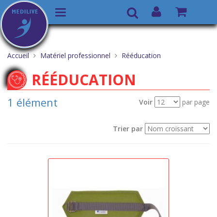
Basculer
Recherche
la
Aller
Vous
navigation
au
êtes
Accueil
Matériel professionnel
Rééducation
contenu
ici :
RÉÉDUCATION
1 élément
Voir
par page
Trier par