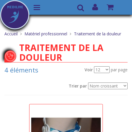
Basculer
Recherche
la
Aller
Vous
navigation
au
êtes
Accueil
Matériel professionnel
Traitement de la douleur
contenu
ici :
TRAITEMENT DE LA
DOULEUR
4 éléments
Voir
par page
Trier par