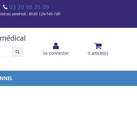
03 20 98 25 09
undi au vendredi : 8h30-12h/14h-18h
 médical
Recherche
Se connecter
0
article(s)
ONNEL