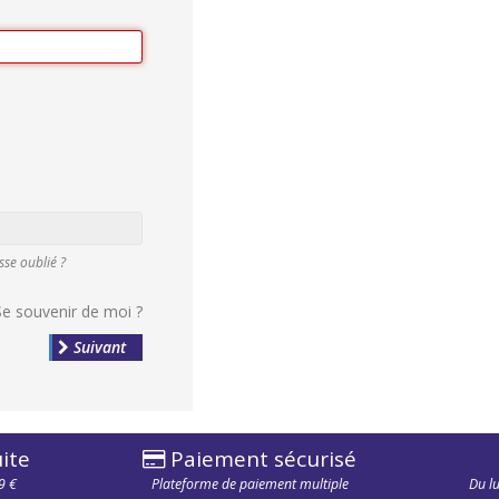
l
se oublié ?
Se souvenir de moi ?
Suivant
ite
Paiement sécurisé
9 €
Plateforme de paiement multiple
Du l