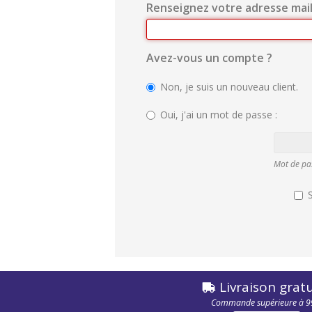
Renseignez votre adresse mai
Avez-vous un compte ?
Non, je suis un nouveau client.
Oui, j'ai un mot de passe :
Entrez
votre
Mot de pas
mot
de
passe.
Livraison gratu
Commande supérieure à 9