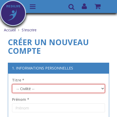
Basculer
Recherche
la
Aller
Vous
navigation
au
êtes
Accueil
S'inscrire
contenu
ici :
CRÉER UN NOUVEAU
COMPTE
1. INFORMATIONS PERSONNELLES
Titre
*
Prénom
*