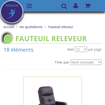
Basculer
Recherche
la
Aller
Vous
navigation
au
êtes
Accueil
Vie quotidienne
Fauteuil releveur
contenu
ici :
FAUTEUIL RELEVEUR
18 éléments
Voir
par page
Trier par