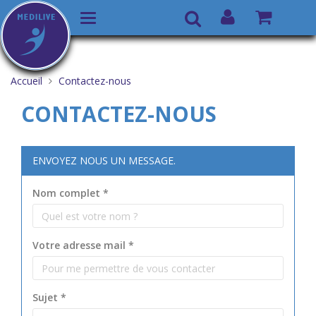
Basculer
Recherche
la
Aller
Vous
navigation
au
êtes
Accueil
Contactez-nous
contenu
ici :
CONTACTEZ-NOUS
ENVOYEZ NOUS UN MESSAGE.
Nom complet
*
Votre adresse mail
*
Sujet
*