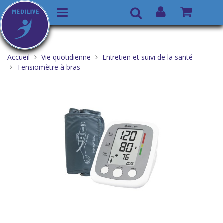
Basculer
Recherche
la
Aller
Vous
navigation
au
êtes
Accueil
Vie quotidienne
Entretien et suivi de la santé
contenu
ici :
Tensiomètre à bras